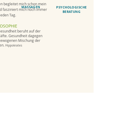
n begleitet mich schon mein
MASSAGEN
PSYCHOLOGISCHE
d fasziniert mich noch immer
BERATUNG
jeden Tag.
LOSOPHIE
Gesundheit beruht auf der
Kräfte. Gesundheit dagegen
sgewogenen Mischung der
ten.
Hippokrates
Karin Amendola
Praxis für Naturheilkunde
Atemtherapie und
Massagen
Steinacherstrasse 150
8820 Wädenswil